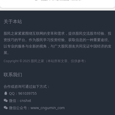
关于本站
股民之家紧紧围绕互联网的变革和需求，提供股民交流股市经验、投
资技巧的平台。作为股民学习投资经验、获取信息的一种重要途径。
以专业的服务与全新的视角，与广大股民朋友共同见证中国经济的发
展。
Copyright © 2025
股民之家
（本站所有文章、仅供参考）
联系我们
合作或咨询可通过如下方式：
QQ：961039755
微信：cnshxt
微信公众号：www_cngumin_com