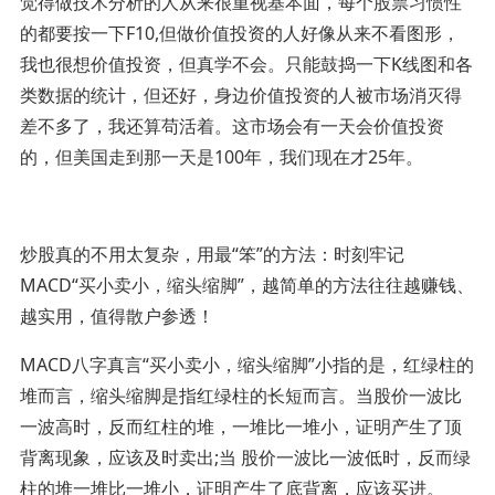
觉得做技术分析的人从来很重视基本面，每个股票习惯性
的都要按一下F10,但做价值投资的人好像从来不看图形，
我也很想价值投资，但真学不会。只能鼓捣一下K线图和各
类数据的统计，但还好，身边价值投资的人被市场消灭得
差不多了，我还算苟活着。这市场会有一天会价值投资
的，但美国走到那一天是100年，我们现在才25年。
炒股真的不用太复杂，用最“笨”的方法：时刻牢记
MACD“买小卖小，缩头缩脚”，越简单的方法往往越赚钱、
越实用，值得散户参透！
MACD八字真言“买小卖小，缩头缩脚”小指的是，红绿柱的
堆而言，缩头缩脚是指红绿柱的长短而言。当股价一波比
一波高时，反而红柱的堆，一堆比一堆小，证明产生了顶
背离现象，应该及时卖出;当 股价一波比一波低时，反而绿
柱的堆一堆比一堆小，证明产生了底背离，应该买进。