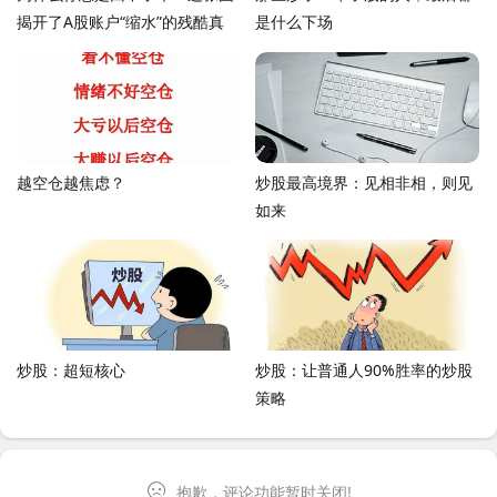
揭开了A股账户“缩水”的残酷真
是什么下场
相！
越空仓越焦虑？
炒股最高境界：见相非相，则见
如来
炒股：超短核心
炒股：让普通人90%胜率的炒股
策略
抱歉，评论功能暂时关闭!