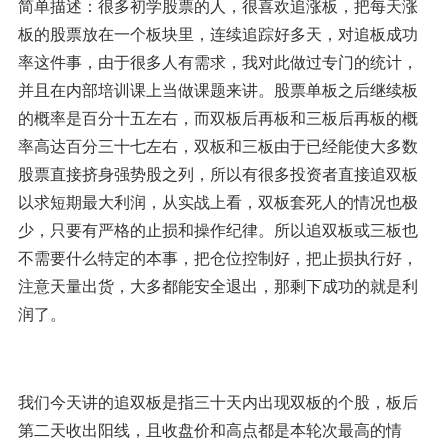
简单描述：很多初学股票的人，很喜欢追涨板，把每天涨
板的股票放在一个板块里，连续追踪好多天，对追板成功
率这件事，由于很多人有需求，我对此做过专门的统计，
并且在内部培训课上当做课题来讲。股票单板之后继续板
的概率是百分十五左右，而双板后再板和三板后再板的概
率高达百分三十七左右，双板和三板由于已经能使大多数
股票直接挤身强势股之列，所以有很多投资者直接追双板
以求短期最大利润，从实战上看，双板套死人的情况也极
少，只要有严格的止损和操作纪律。所以追双板或三板也
不需要什么特定的本事，把仓位控制好，把止损执行好，
注意天量出货，大多都能安全退出，那剩下成功的就是利
润了。
我们今天讲的追双板是指三十天内出现双板的个股，板后
第二天收出阳线，且收盘价和高点都是本轮次最高的情