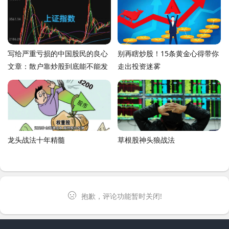
写给严重亏损的中国股民的良心
别再瞎炒股！15条黄金心得带你
文章：散户靠炒股到底能不能发
走出投资迷雾
财？
龙头战法十年精髓
草根股神头狼战法
抱歉，评论功能暂时关闭!