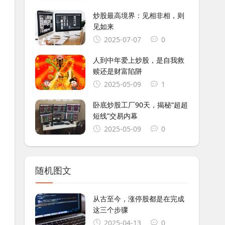
炒股最高境界：见相非相，则
见如来
2025-07-07
0
人到中年爱上炒股，是自我救
赎还是财富陷阱
2025-05-09
1
卧底炒股工厂90天，揭秘“超超
短线”交易内幕
2025-05-09
0
随机图文
从古至今，涨停股都是在完成
这三个步骤
2025-04-13
0